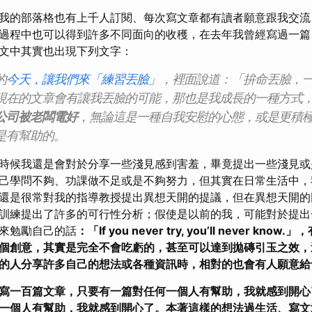
我的部落格也有上千人訂閱、每次寫文章都有讀者願意跟我交流
過程中也可以得到許多不同面向的收穫，在去年我曾經寫過一篇
文中其實也出現下列文字：
的
今天，讓我們來「練習丟臉」
，裡面說道：「拚命丟臉，
現在的文章會有讓我丟臉的可能，那也是我成長的一種方式
公司被老闆電好
，無論這是一種自我安慰的心態，或是更積
是有幫助的。
時候我還是會對於分享一些淺見感到害羞，畢竟提出一些淺見或
己學問不夠、功課做不足或是不夠努力，但其實在日常生活中，
還是很常對我的指導教授提出異想天開的提議，但在異想天開的
訓練提出了許多的可行性分析；假使是以前的我，可能對於提出
來勉勵自己的話
：「If you never try, you’ll never k
個創意，其實是完全不會吃虧的，甚至可以達到拋磚引玉之效，
的人分享許多自己的想法或各種資訊時，相對的也會有人願意給
寫一百篇文章，只要有一篇對任何一個人有幫助，我就感到開心
一個人有幫助，我就感到開心了。本著這樣的想法過生活、寫文