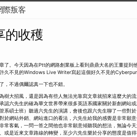
k 網際叛客
享的收穫
章了。今天因為在Ptt的網路創業板上看到鼎鼎大名的王董提到他認
見的Windows Live Writer寫起這個好久不見的Cyberpunk
了，不過偶爾認真一下也不錯。
為樹大招風，還是因為有些人無法光靠寫文章就招來這麼大的流
承認六先生的確為華文世界帶來很多英語系國家關於新創網站或
管系碩士班）聽過六先生的演講，會後也跟六先生聊了一些對於
對於網站外銷、網站進口的看法，六先生給我的感覺是非常願意
非常客氣，一問一答之間他也非常願意傾聽我的想法，無論今天
、或是近來文章路線的轉變，至少六先生樂於分享的態度是值得