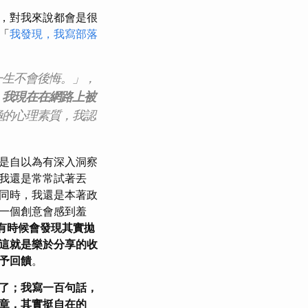
，對我來說都會是很
「
我發現，我寫部落
一生不會後悔。」，
，
我現在在網路上被
極的心理素質，我認
是自以為有深入洞察
我還是常常試著丟
同時，我還是本著政
一個創意會感到羞
now.」，有時候會發現其實拋
這就是樂於分享的收
予回饋
。
了；我寫一百句話，
章，其實挺自在的