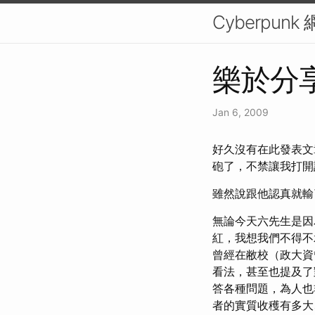
Cyberpun
樂於分
Jan 6, 2009
好久沒有在此發表文
砲了，不禁讓我打開許久不
雖然說跟他認真就輸
無論今天六先生是因
紅，我想我們不得不
曾經在敝校（政大資
看法，甚至也提及了
答各種問題，為人也
者的實質收穫有多大