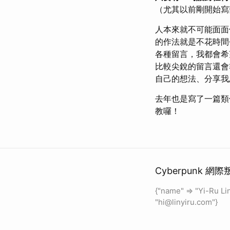
（尤其以前剛開始寫
人本來就不可能面面
的作法就是不花時間
各種留言，我都會希
比較尖銳的留言還會
自己的想法、分享我
去年也是寫了一篇類
教囉！
Cyberpunk 網際
{"name" => "Yi-Ru Lin
"
hi@linyiru.com
"}