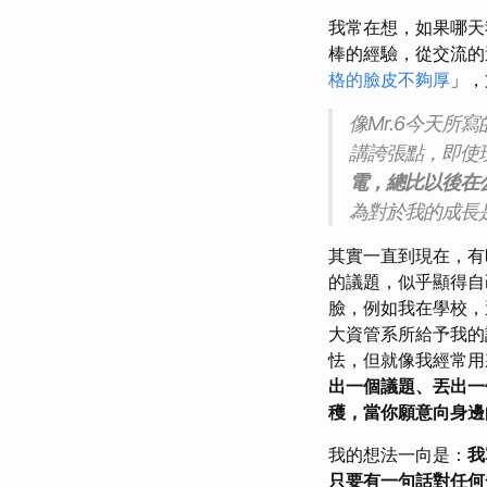
我常在想，如果哪天
棒的經驗，從交流的
格的臉皮不夠厚
」，
像Mr.6今天所寫
講誇張點，即使
電，總比以後在
為對於我的成長
其實一直到現在，有
的議題，似乎顯得自
臉，例如我在學校，
大資管系所給予我的
怯，但就像我經常用
出一個議題、丟出一
穫，當你願意向身邊
我的想法一向是：
我
只要有一句話對任何