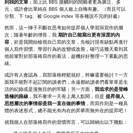
到我的文章
；加上比 BBS 接觸到的閱聽者更為廣泛、多
元，或許會比單純在 BBS 個人板上自嗨有趣。（而且可以
分類、下 tag、被 Google index 等各種說不完的好處）
然而，這一陣子不斷在思考如何提昇個人學習與寫作的層
次，隨著年齡的增長，我
期許自己能寫出更有深度的內
容
，於是我開始檢視自己寫的文章，先檢討現有缺點再進行
個人寫作習慣、學習行為的改變或改善，碰巧這幾天看到其
他前輩對於部落格寫作的看法，趁機好好整理一下紊亂的思
緒。
或許有人會認為，寫部落格輕鬆就好，幹嘛還要檢討？一方
面我不能對不起訂閱的讀者們，永遠都給讀者們看單單是生
活的紀錄或是漫無目的的牢騷；另一方面，
我追求的是登峰
造極的路線
，我不奢求一天有上萬人點閱，但是
提昇個人
思想層次的事情卻是我一直在做的事情
，而寫作則是一種具
體的表述形式，總不能光有內在的昇華而無外在的提昇吧！
就我個人在部落格寫作的習慣而言，可以歸納出以下幾點：