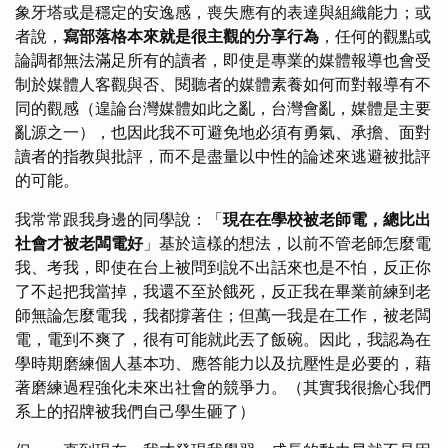
象牙塔或是穩定的安逸感，喪失應有的表達與組織能力；或
者說，
寫部落格本來就是很主觀的分享行為
，任何的觀點或
論調都無法滿足所有的讀者，即使是專業的媒體報導也會受
制於媒體人客觀與否、閱聽者的媒體素養如何而對報導有不
同的觀感（遑論台灣媒體如此之亂，台灣會亂，媒體是主要
亂源之一），也因此我不可避免地必須有勇氣、承擔、面對
讀者的指教與批評，而不是盡量以中性的論述來逃避被批評
的可能。
我常常跟我身邊的同學說：「
現在在學校被老師電，總比出
社會才被老闆電好
」基於這樣的想法，以前不管老師怎麼電
我、考我，即使在台上被問到說不出話來也是不怕，反正你
了不起把我當掉，我還不至於餓死，反正我在畢業前練到老
師無論怎麼電我，我都撐著住；但萬一我是在工作，被老闆
電，電到不爽了，很有可能就此丟了飯碗。因此，我認為在
學時期磨練個人基本功、應答能力以及抗壓性是必要的，藉
著磨練過程強化未來出社會的競爭力。（其實我很擔心我們
系上的招牌被我們自己學生砸了）