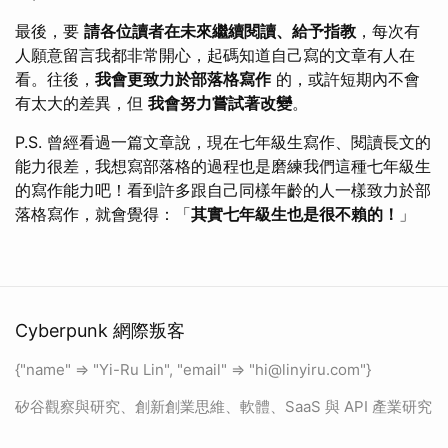
最後，要
請各位讀者在未來繼續閱讀、給予指教
，每次有
人願意留言我都非常開心，起碼知道自己寫的文章有人在
看。往後，
我會更致力於部落格寫作
的，或許短期內不會
有太大的差異，但
我會努力嘗試著改變
。
P.S. 曾經看過一篇文章說，現在七年級生寫作、閱讀長文的
能力很差，我想寫部落格的過程也是磨練我們這種七年級生
的寫作能力吧！看到許多跟自己同樣年齡的人一樣致力於部
落格寫作，就會覺得：「
其實七年級生也是很不賴的！
」
Cyberpunk 網際叛客
{"name" => "Yi-Ru Lin", "email" => "
hi@linyiru.com
"}
矽谷觀察與研究、創新創業思維、軟體、SaaS 與 API 產業研究