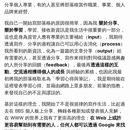
分享個人專業，有的人甚至將部落格當作職業、事業、個人
品牌來經營。
我自己一開始寫部落格的原因很簡單，因為我
樂於分享、
樂於學習
，學習、接收新資訊是我生活中很重要的一部分，
這也是身為資管人應有專業的主要補給（
input
），我期待
透過寫作、分享的過程讓自己可以用心去消化（
process
）
我所看到的新資訊，化為一篇篇的文章分享（
output
）給
有需要的人，甚至透過分享、寫作來得到對同樣議題感興趣
的人所分享的回饋（
feedback
），最後再
透過這樣的互
動、交流過程獲得個人的成長
與經驗的累積，也因此我最
初將我的部落格取名為「學習心得與筆記」，我是期待能在
這裡發表學習心得、並藉由網路上眾多朋友、前輩的指教，
來發現自己的不足與謬誤的。
基於這樣的理念，我開始了不是很規律的寫作生活，比起過
去在 BBS 個人板上分享、轉錄各種新知或發表個人見解，
在 WWW 的世界上我有了更崇高的理念：
在 Web 上或許
更容易幫助到有需要的人，任何人都可以透過 Google 來找