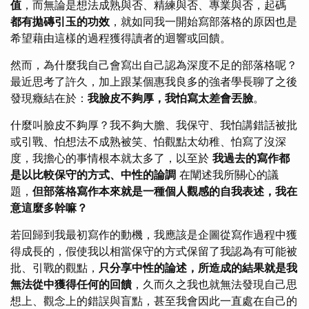
值
，而無論是想法成熟與否、精練與否、專業與否，起碼
都有拋磚引玉的功效
，就如同我一開始寫部落格的原因也是
希望藉由這樣的過程獲得讀者的迴響或回饋。
然而，為什麼我自己會寫出自己認為深度不足的部落格呢？
最近思考了許久，加上跟某個惠我良多的強者學長聊了之後
發現癥結在於：
我臉皮不夠厚，我怕寫太差會丟臉
。
什麼叫臉皮不夠厚？我不夠大膽、我保守、我怕講錯話被批
或引戰、怕想法不成熟被笑、怕觀點太幼稚、怕寫了沒深
度，我擔心的事情根本就太多了，以至於
我過去的寫作都
是以比較保守的方式、中性的論調
在闡述我所關心的議
題，
但部落格寫作本來就是一種個人觀感的自我表述，我在
意這麼多幹嘛？
若回歸到我最初寫作的動機，我應該是企圖從寫作過程中獲
得成長的，假使我以相當保守的方式保留了我認為有可能被
批、引戰的觀點，
只分享中性的論述，所造成的結果就是我
無法從中獲得任何的回饋
，久而久之我也就無法發現自己思
想上、觀念上的錯誤與盲點，甚至我會因此一直處在自己的