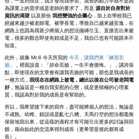
但，一直到現在，我才發現我學習、成長的動力早就不是因
為課業上的需求或是老師的要求了，而是
源自於自身對於
資訊的渴望
以及那份
我想變強的企圖心
，加上在學校我已
經越來越少被老師電、被學長電，導致自己越來越安逸，在
網路上也因為我甚少將個人的想法拋磚引玉、直接丟出來被
電，很多的觀念即使有錯或是不足，我自己也有可能跟本不
知道。
此外，就像 Mr.6 今天所寫的
今天，讓我們來「練習丟
臉」
，裡面說道：「拚命丟臉，一生不會後悔。」，講誇張
點，即使現在的文章會有讓我丟臉的可能，那也是我成長的
一種方式，
我現在在網路上被電，總比以後在公司被老闆電
好
，無論這是一種自我安慰的心態，或是更積極的心理素
質，我認為對於我的成長是有幫助的。
所以，我希望接下來的寫作，盡可能將個人的想法，無論是
不成熟、幼稚、錯誤或是亂七八糟、天馬行空的想法都毫無
保留地寫出來，從這樣的過程才有可能引出更多的討論與回
饋，藉由如此的交流來得到成長（更希望是彼此都有成
長）。