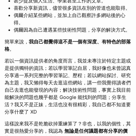
甚少提及個人生活、學業甚至工作的文章。
喜歡分享新資訊，儘管很多資訊在別的管道也能取得。
偶爾介紹某些網站，並加上自己觀察許多網站後的心
得。
偶爾因為自己遭遇某些技術性問題，分享的解決方式。
簡單來說，
我自己都覺得這不是一個有深度、有特色的部落
格
。
若以一個資訊提供者的角度而言，我並未專注於特定主題或
是提供獨特的資訊；若以學習筆記自居，我好像也未曾認真
分享過一系列完整的學習筆記、歷程；若以網站探討、研究
為主題，我又懶得每天去逛這些網站，講一些我覺得讀者們
自己去逛也能發現的內容；解決技術性問題，事實上我目前
能解決的問題也幾乎都是 Google 能找到的問題；分享生
活？我又不是正妹，生活也沒有很精彩，我自己都不知道要
分享什麼了 XD
這樣說來我不是乾脆砍掉重練算了？非也，以我的個性，其
實是很熱愛分享的，我認為
無論是任何議題都有分享的價