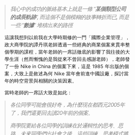
我心中的成功的脈絡基本上就是一條 “
某個類型公司
的成長軌跡
”, 而這個不是個模糊的故事轉折而已, 而是
一些 “
數據
” 堆積出來的路徑
這讓我想到以前我在大學時期修的一門「國際企業管理」，
政大商學院的譚丹琪老師透過一些經典的商業個案來貫串整
個學期的課程，當年老師的一席話徹底的影響了我往後的大
學生涯（然而慚愧的是我從來不曾回去感謝老師），老師發
了一份 Nike in China 的個案下來，這是 1985 年出版的個
案，大致上是敘述為何 Nike 當年會前進中國設廠，探討當
年的時空背景與相關的決策因素。
當時老師的一席話大致是如此：
各位同學可能會很好奇，為什麼現在都西元2005年
了，我們還要回去讀20年前的個案。
商學院要給各位同學的訓練在於邏輯性的思考、思
路，未來同學們出社會之後，這些訓練、思考模式將