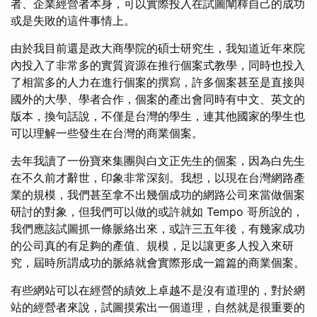
者、企業經營者本身，可以實際投入在試圖闡釋自己的成功
或是失敗的這件事情上。
由於我目前還是政大商學院的碩士研究生，我知道近年來院
內投入了非常多的實質資源在推行個案式教學，同時也投入
了相當多的人力在進行個案的撰寫，許多個案甚至是直接與
國外的大學、學者合作，個案的產出會同時有中文、英文的
版本，換句話說，不僅是台灣的學生，連其他國家的學生也
可以理解一些發生在台灣的商業個案。
去年我讀了一份寶來集團與白文正先生的個案，因為白先生
在不久前才辭世，印象非常深刻。我想，以現在台灣網路產
業的規模，我們甚至拿不出幾個成功的網路公司來當做個案
研討的對象，但我們可以做的或許就如 Tempo 哥所說的，
我們應該試圖抓一條脈絡出來，或許三五年後，有幾家成功
的公司真的有足夠的產值、規模，足以讓更多人投入來研
究，屆時所謂成功的脈絡就會實際形成一篇篇的商業個案。
有些網站可以在經營的績效上卓越不是沒有道理的，對於網
站的經營者來說，試圖摸索出一個道理，自然就是很重要的