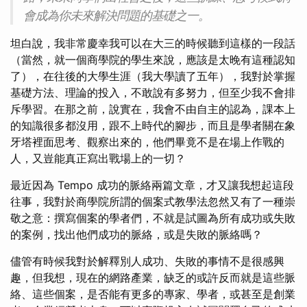
會成為你未來解決問題的基礎之一。
坦白說，我非常慶幸我可以在大三的時候聽到這樣的一段話
（當然，就一個商學院的學生來說，應該是太晚有這種認知
了），在往後的大學生涯（我大學讀了五年），我對於掌握
基礎方法、理論的投入，不敢說有多努力，但至少我不會排
斥學習。在那之前，說實在，我會不由自主的認為，課本上
的知識很多都沒用，跟不上時代的腳步，而且是學者關在象
牙塔裡面思考、觀察出來的，他們畢竟不是在場上作戰的
人，又豈能真正寫出戰場上的一切？
最近因為 Tempo 成功的脈絡兩篇文章，才又讓我想起這段
往事，我對於商學院所謂的個案式教學法忽然又有了一種崇
敬之意：撰寫個案的學者們，不就是試圖為所有成功或失敗
的案例，找出他們成功的脈絡，或是失敗的脈絡嗎？
儘管有時候我對於解釋別人成功、失敗的事情不是很感興
趣，但我想，現在的網路產業，缺乏的或許反而就是這些脈
絡、這些個案，是否能有更多的專家、學者，或甚至是創業