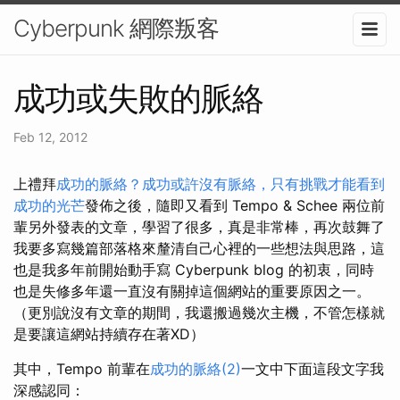
Cyberpunk 網際叛客
成功或失敗的脈絡
Feb 12, 2012
上禮拜
成功的脈絡？成功或許沒有脈絡，只有挑戰才能看到
成功的光芒
發佈之後，隨即又看到 Tempo & Schee 兩位前
輩另外發表的文章，學習了很多，真是非常棒，再次鼓舞了
我要多寫幾篇部落格來釐清自己心裡的一些想法與思路，這
也是我多年前開始動手寫 Cyberpunk blog 的初衷，同時
也是失修多年還一直沒有關掉這個網站的重要原因之一。
（更別說沒有文章的期間，我還搬過幾次主機，不管怎樣就
是要讓這網站持續存在著XD）
其中，Tempo 前輩在
成功的脈絡(2)
一文中下面這段文字我
深感認同：