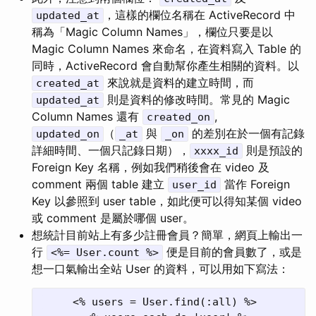
，這樣的欄位名稱在 ActiveRecord 中
updated_at
稱為「Magic Column Names」，欄位只要是以
Magic Column Names 來命名，在資料寫入 Table 的
同時，ActiveRecord 會自動幫你產生相關的資料。以
來說就是資料的建立時間，而
created_at
則是資料的修改時間。常見的 Magic
updated_at
Column Names 還有
,
created_on
（
與
的差別在於一個有記錄
updated_on
_at
_on
詳細時間、一個只記錄日期），
則是預設的
xxxx_id
Foreign Key 名稱，例如我們稍後會在 video 及
comment 兩個 table 建立
當作 Foreign
user_id
Key 以參照到 user table，如此便可以得知某個 video
或 comment 是屬於哪個 user。
想統計目前站上有多少註冊會員？簡單，網頁上輸出一
行
便是目前的會員數了，或是
<%= User.count %>
想一口氣輸出全站 User 的資料，可以用如下寫法：
     <% users = User.find(:all) %>
