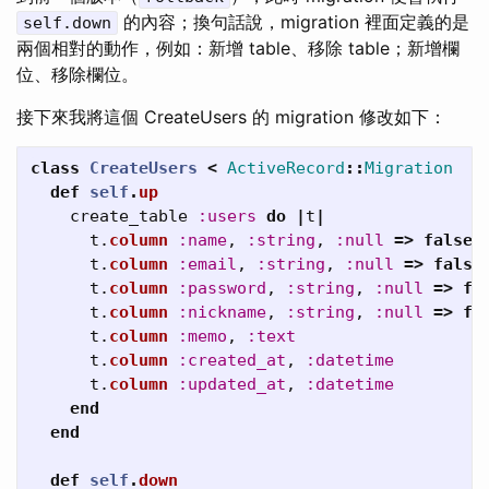
的內容；換句話說，migration 裡面定義的是
self.down
兩個相對的動作，例如：新增 table、移除 table；新增欄
位、移除欄位。
接下來我將這個 CreateUsers 的 migration 修改如下：
class
CreateUsers
<
ActiveRecord
::
Migration
def
self
.
up
create_table
:users
do
|
t
|
t
.
column
:name
,
:string
,
:null
=>
false
t
.
column
:email
,
:string
,
:null
=>
false
t
.
column
:password
,
:string
,
:null
=>
fa
t
.
column
:nickname
,
:string
,
:null
=>
fa
t
.
column
:memo
,
:text
t
.
column
:created_at
,
:datetime
t
.
column
:updated_at
,
:datetime
end
end
def
self
.
down