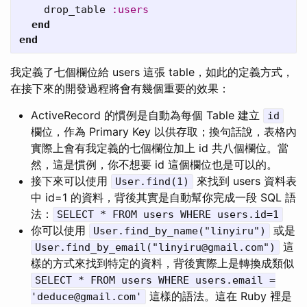
drop_table
:users
end
end
我定義了七個欄位給 users 這張 table，如此的定義方式，
在接下來的開發過程將會有幾個重要的效果：
ActiveRecord 的慣例是自動為每個 Table 建立
id
欄位，作為 Primary Key 以供存取；換句話說，表格內
實際上會有我定義的七個欄位加上 id 共八個欄位。當
然，這是慣例，你不想要 id 這個欄位也是可以的。
接下來可以使用
來找到 users 資料表
User.find(1)
中 id=1 的資料，背後其實是自動幫你完成一段 SQL 語
法：
SELECT * FROM users WHERE users.id=1
你可以使用
或是
User.find_by_name("linyiru")
這
User.find_by_email("
linyiru@gmail.com
")
樣的方式來找到特定的資料，背後實際上是轉換成類似
SELECT * FROM users WHERE users.email =
這樣的語法。這在 Ruby 裡是
'
deduce@gmail.com
'