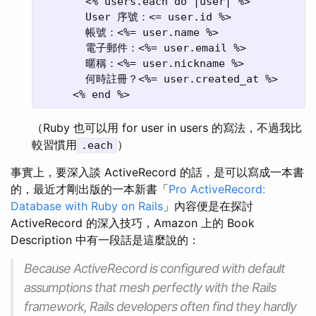
       <% users.each do |user| %>

       User 序號：<= user.id %>

       帳號：<%= user.name %>

       電子郵件：<%= user.email %>

       暱稱：<%= user.nickname %>

       何時註冊？<%= user.created_at %>

（Ruby 也可以用 for user in users 的寫法，不過我比
較習慣用
）
.each
事實上，要深入談 ActiveRecord 的話，是可以寫成一本書
的，最近才剛出版的一本新書「
Pro ActiveRecord:
Database with Ruby on Rails
」內容便是在探討
ActiveRecord 的深入技巧，Amazon 上的 Book
Description 中有一段話是這麼說的：
Because ActiveRecord is configured with default
assumptions that mesh perfectly with the Rails
framework, Rails developers often find they hardly