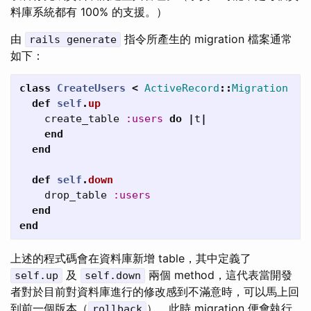
料庫系統都有 100% 的支援。）
由
指令所產生的 migration 檔案通常
rails generate
如下：
class
CreateUsers
<
ActiveRecord
::
Migration
def
self
.
up
create_table
:users
do
|
t
|
end
end
def
self
.
down
drop_table
:users
end
end
上述的程式碼會在資料庫新增 table，其中定義了
及
兩個 method，這代表當開發
self.up
self.down
者對於目前對資料庫進行的修改感到不滿意時，可以馬上回
到前一個版本（
），此時 migration 便會執行
rollback