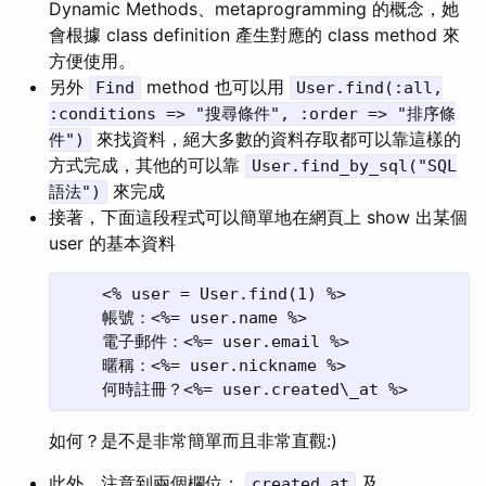
Dynamic Methods、metaprogramming 的概念，她
會根據 class definition 產生對應的 class method 來
方便使用。
另外
method 也可以用
Find
User.find(:all,
:conditions => "搜尋條件", :order => "排序條
來找資料，絕大多數的資料存取都可以靠這樣的
件")
方式完成，其他的可以靠
User.find_by_sql("SQL
來完成
語法")
接著，下面這段程式可以簡單地在網頁上 show 出某個
user 的基本資料
    <% user = User.find(1) %>

    帳號：<%= user.name %>

    電子郵件：<%= user.email %>

    暱稱：<%= user.nickname %>

如何？是不是非常簡單而且非常直觀:)
此外，注意到兩個欄位：
及
created_at