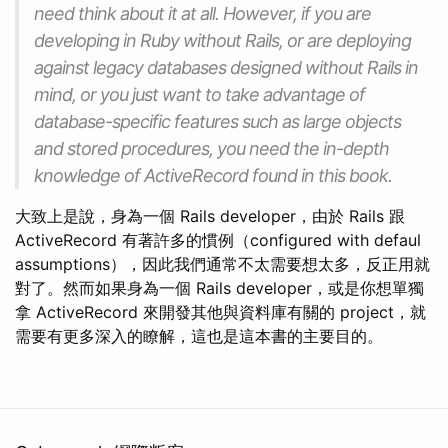
need think about it at all. However, if you are
developing in Ruby without Rails, or are deploying
against legacy databases designed without Rails in
mind, or you just want to take advantage of
database-specific features such as large objects
and stored procedures, you need the in-depth
knowledge of ActiveRecord found in this book.
大致上是說，身為一個 Rails developer，由於 Rails 跟
ActiveRecord 有著許多的慣例（configured with defaul
assumptions），因此我們通常不太需要想太多，反正用就
對了。然而如果身為一個 Rails developer，或是你想單獨
拿 ActiveRecord 來開發其他與資料庫有關的 project，就
需要有更多深入的瞭解，這也是這本書的主要目的。