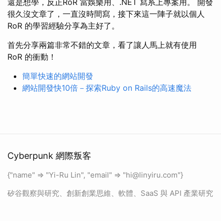
還是想學，反正RoR 當娛樂用、.NET 寫系上專案用。 開發
很久沒文章了，一直沒時間寫，接下來這一陣子就以個人
RoR 的學習經驗分享為主好了。
首先分享兩篇非常不錯的文章，看了讓人馬上就有使用
RoR 的衝動！
簡單快速的網站開發
網站開發快10倍－探索Ruby on Rails的高速魔法
Cyberpunk 網際叛客
{"name" => "Yi-Ru Lin", "email" => "
hi@linyiru.com
"}
矽谷觀察與研究、創新創業思維、軟體、SaaS 與 API 產業研究